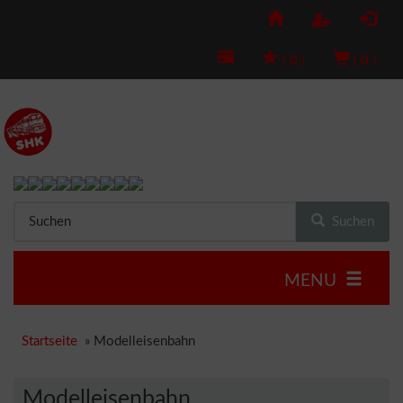
(
0
)
(
0
)
Suchen
MENU
Startseite
»
Modelleisenbahn
Modelleisenbahn