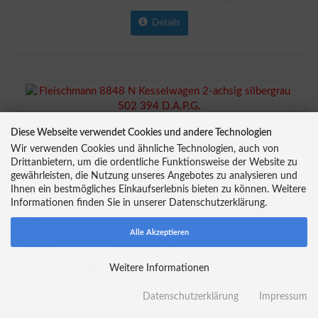
Details
Diese Webseite verwendet Cookies und andere Technologien
Wir verwenden Cookies und ähnliche Technologien, auch von
Drittanbietern, um die ordentliche Funktionsweise der Website zu
gewährleisten, die Nutzung unseres Angebotes zu analysieren und
Ihnen ein bestmögliches Einkaufserlebnis bieten zu können. Weitere
Informationen finden Sie in unserer Datenschutzerklärung.
Fleischmann 8848 N Kesselwagen 2-achsig silbergrau
502 394 D.A.P.G.
Alle Akzeptieren
Neuwertig in Originalverpackung
Lieferzeit:
Ab Lager lieferbar
Weitere Informationen
16,99 EUR
Datenschutzerklärung
Impressum
Differenzbesteuert §25 UstG. zzgl.
Versandkosten