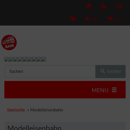
(
0
)
(
0
)
Suchen
MENU
Startseite
»
Modelleisenbahn
Modelleisenbahn