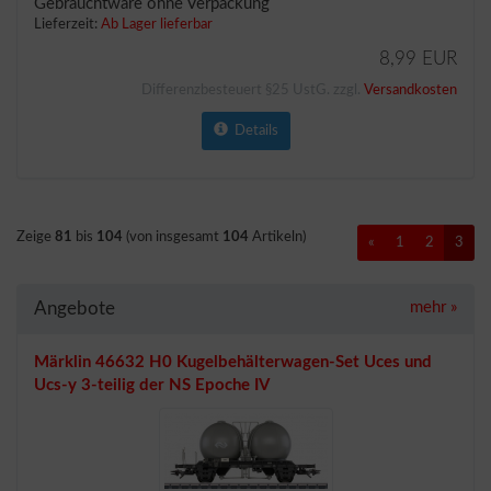
Gebrauchtware ohne Verpackung
Lieferzeit:
Ab Lager lieferbar
8,99 EUR
Differenzbesteuert §25 UstG. zzgl.
Versandkosten
Details
Zeige
81
bis
104
(von insgesamt
104
Artikeln)
«
1
2
3
Angebote
mehr
»
Märklin 46632 H0 Kugelbehälterwagen-Set Uces und
Ucs-y 3-teilig der NS Epoche IV