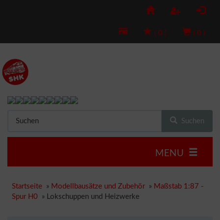
(
0
)
(
0
)
Suchen
MENU
Startseite
»
Modellbausätze und Zubehör
»
Maßstab 1:87 -
Spur H0
»
Lokschuppen und Heizwerke