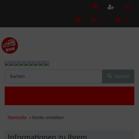
(
0
)
(
0
)
Suchen
Startseite
»
Konto erstellen
Informationen zu Ihrem