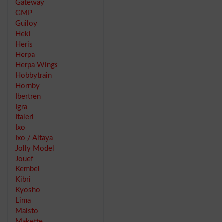
Gateway
GMP
Guiloy
Heki
Heris
Herpa
Herpa Wings
Hobbytrain
Hornby
Ibertren
Igra
Italeri
Ixo
Ixo / Altaya
Jolly Model
Jouef
Kembel
Kibri
Kyosho
Lima
Maisto
Makette