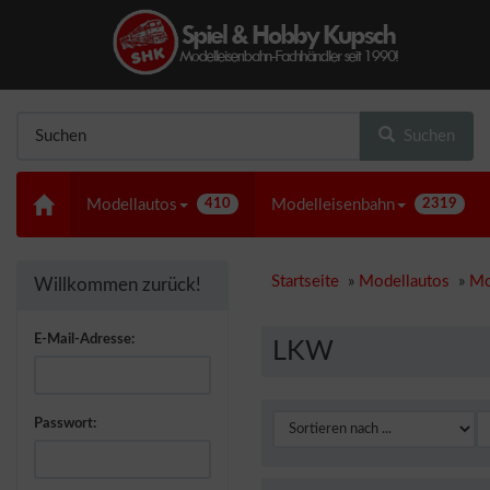
Suchen
Modellautos
410
Modelleisenbahn
2319
Startseite
»
Modellautos
»
Mo
Willkommen zurück!
E-Mail-Adresse:
LKW
Passwort: