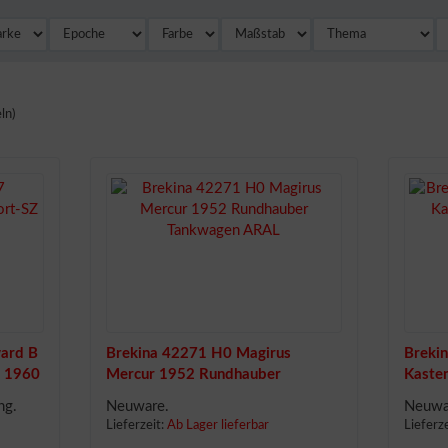
ln)
ard B
Brekina 42271 H0 Magirus
Breki
d 1960
Mercur 1952 Rundhauber
Kasten
Tankwagen ARAL
ng.
Neuware.
Neuwar
Lieferzeit:
Ab Lager lieferbar
Lieferz