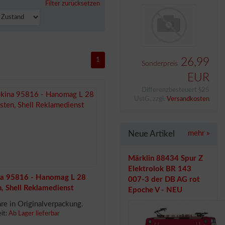
Filter zurücksetzen
1
26,99
Sonderpreis
EUR
Differenzbesteuert §25
UstG. zzgl.
Versandkosten
Neue Artikel
mehr
»
Märklin 88434 Spur Z
Elektrolok BR 143
na 95816 - Hanomag L 28
007-3 der DB AG rot
, Shell Reklamedienst
Epoche V - NEU
e in Originalverpackung.
eit:
Ab Lager lieferbar