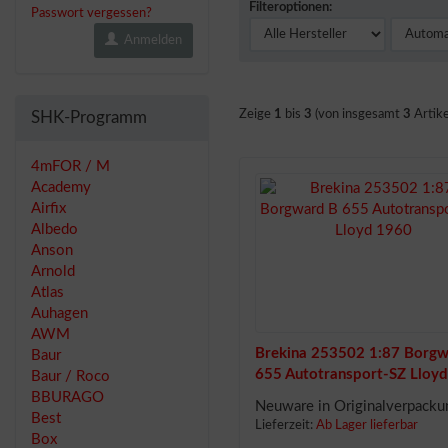
Filteroptionen:
Passwort vergessen?
Anmelden
Zeige
1
bis
3
(von insgesamt
3
Artike
SHK-Programm
4mFOR / M
Academy
Airfix
Albedo
Anson
Arnold
Atlas
Auhagen
AWM
Brekina 253502 1:87 Borgw
Baur
655 Autotransport-SZ Lloy
Baur / Roco
BBURAGO
Neuware in Originalverpacku
Best
Lieferzeit:
Ab Lager lieferbar
Box