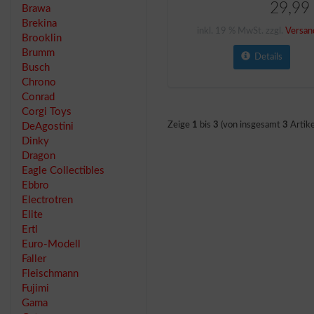
29,99
Brawa
Brekina
inkl. 19 % MwSt. zzgl.
Versan
Brooklin
Brumm
Details
Busch
Chrono
Conrad
Corgi Toys
Zeige
1
bis
3
(von insgesamt
3
Artike
DeAgostini
Dinky
Dragon
Eagle Collectibles
Ebbro
Electrotren
Elite
Ertl
Euro-Modell
Faller
Fleischmann
Fujimi
Gama