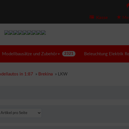
Kasse
Mer
Modellbausätze und Zubehör
2321
Beleuchtung Elektrik R
dellautos in 1:87
»
Brekina
»
LKW