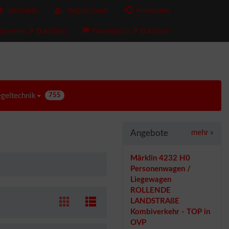
Startseite
Registrieren
Anmelden
kzettel
0
Artikel
Warenkorb
0
Artikel
egeltechnik
755
Angebote
mehr
»
Märklin 4232 H0
Personenwagen /
Liegewagen
ROLLENDE
LANDSTRAßE
Kombiverkehr - TOP in
OVP