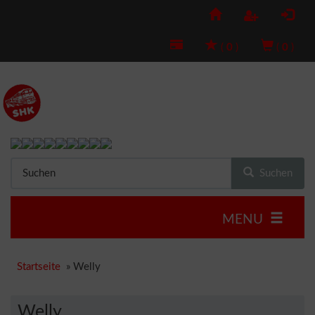
(
0
)
(
0
)
Suchen
MENU
Startseite
»
Welly
Welly