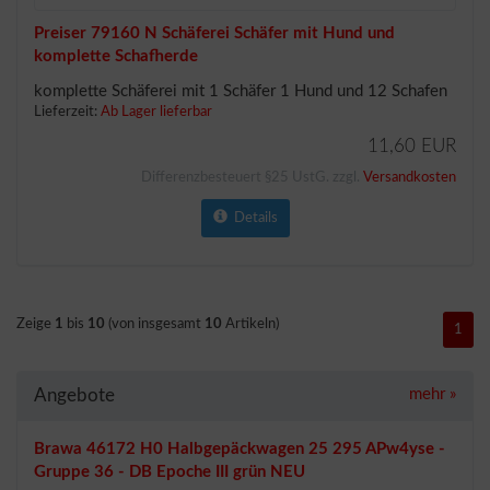
Preiser 79160 N Schäferei Schäfer mit Hund und
komplette Schafherde
komplette Schäferei mit 1 Schäfer 1 Hund und 12 Schafen
Lieferzeit:
Ab Lager lieferbar
11,60 EUR
Differenzbesteuert §25 UstG. zzgl.
Versandkosten
Details
Zeige
1
bis
10
(von insgesamt
10
Artikeln)
1
Angebote
mehr
»
Brawa 46172 H0 Halbgepäckwagen 25 295 APw4yse -
Gruppe 36 - DB Epoche III grün NEU