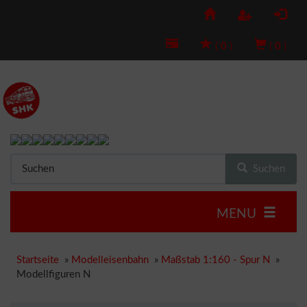
(
0
)
(
0
)
Suchen
MENU
Startseite
»
Modelleisenbahn
»
Maßstab 1:160 - Spur N
»
Modellfiguren N