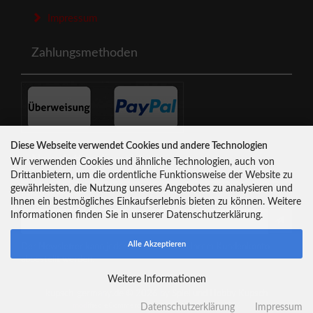
Impressum
Zahlungsmethoden
Diese Webseite verwendet Cookies und andere Technologien
Newsletter-Anmeldung
Wir verwenden Cookies und ähnliche Technologien, auch von
Drittanbietern, um die ordentliche Funktionsweise der Website zu
gewährleisten, die Nutzung unseres Angebotes zu analysieren und
E-Mail-Adresse:
Ihnen ein bestmögliches Einkaufserlebnis bieten zu können. Weitere
Informationen finden Sie in unserer Datenschutzerklärung.
Alle Akzeptieren
Der Newsletter kann jederzeit hier oder in Ihrem Kundenkonto
abbestellt werden.
Weitere Informationen
kupsch-germany.de © 2026 by Spiel und Hobby Kupsch
mod
ified eCommerce Shopsoftware © 2009-2026
Datenschutzerklärung
Impressum