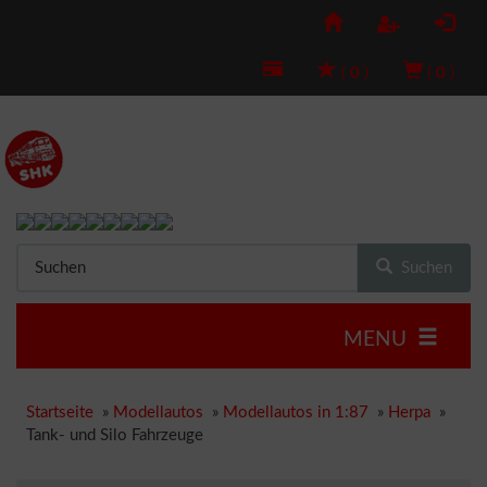
(
0
)
(
0
)
Suchen
MENU
Startseite
»
Modellautos
»
Modellautos in 1:87
»
Herpa
»
Tank- und Silo Fahrzeuge