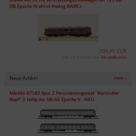
Brawa 44732 H0 Verbrennungstriebwagen BR 723 der
DB Epoche IV altrot Analog BASIC+
204,99 EUR
inkl. 19 % MwSt. zzgl.
Versandkosten
Neue Artikel
mehr
»
Märklin 87183 Spur Z Personenwagenset "Karlsruher
Kopf" 3-teilig der DB AG Epoche V - NEU