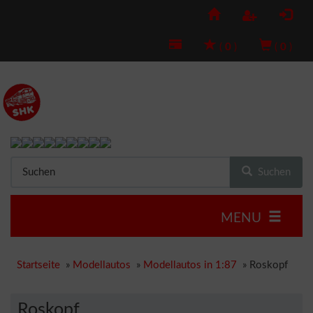
(
0
)
(
0
)
Suchen
MENU
Startseite
»
Modellautos
»
Modellautos in 1:87
»
Roskopf
Roskopf