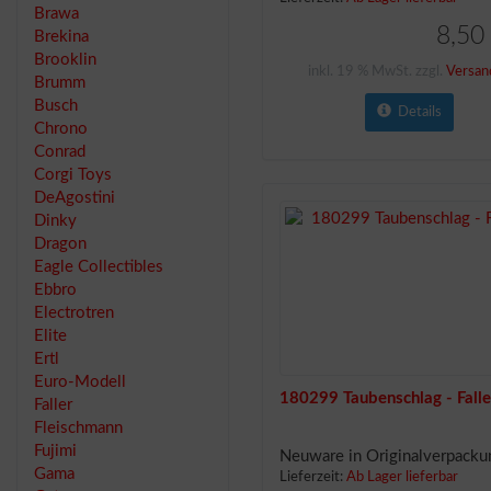
Brawa
8,50
Brekina
Brooklin
inkl. 19 % MwSt. zzgl.
Versan
Brumm
Busch
Details
Chrono
Conrad
Corgi Toys
DeAgostini
Dinky
Dragon
Eagle Collectibles
Ebbro
Electrotren
Elite
Ertl
Euro-Modell
180299 Taubenschlag - Falle
Faller
Fleischmann
Fujimi
Neuware in Originalverpacku
Gama
Lieferzeit:
Ab Lager lieferbar