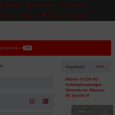
Startseite
Registrieren
Anmelden
kzettel
0
Artikel
Warenkorb
0
Artikel
egeltechnik
755
ft
Angebote
mehr
»
Märklin 47229 H0
Schiebeplanenwagen
Shimmns der Wascosa
AG Epoche VI