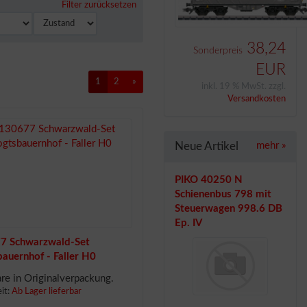
Filter zurücksetzen
38,24
Sonderpreis
EUR
1
2
»
inkl. 19 % MwSt. zzgl.
Versandkosten
Neue Artikel
mehr
»
PIKO 40250 N
Schienenbus 798 mit
Steuerwagen 998.6 DB
Ep. IV
7 Schwarzwald-Set
auernhof - Faller H0
e in Originalverpackung.
eit:
Ab Lager lieferbar