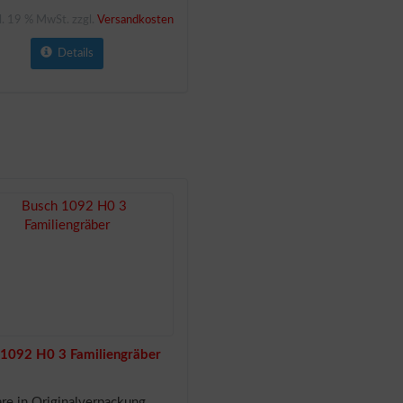
l. 19 % MwSt. zzgl.
Versandkosten
Details
 1092 H0 3 Familiengräber
e in Originalverpackung.