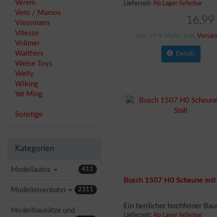
Verem
Lieferzeit:
Ab Lager lieferbar
Vero / Mamos
16,99
Viessmann
Vitesse
inkl. 19 % MwSt. zzgl.
Versan
Vollmer
Walthers
Details
Weise Toys
Welly
Wiking
Yat Ming
Sonstige
Kategorien
Modellautos
411
Busch 1507 H0 Scheune mit 
Modelleisenbahn
2311
Ein herrlicher hochfeiner Baus
Modellbausätze und
Lieferzeit:
Ab Lager lieferbar