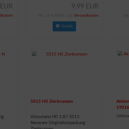
 EUR
9,99 EUR
dkosten
inkl. 19 % MwSt. zzgl.
Versandkosten
ink
Details
5015 H0 Zierbrunnen
Aktion
1901
Lieferz
ng.
Viessmann H0 1:87 5015
Neuware Originalverpackung
Zierbrunnen