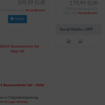
109,99 EUR
179,99 EUR
Differenzbesteuert §25
l. 19 % MwSt. zzgl.
Versandkosten
UstG. zzgl.
Versandkosten
Details
Social Media / APP
4 Baumaschinen-Set - Faller
e in Originalverpackung.
eit:
Ab Lager lieferbar