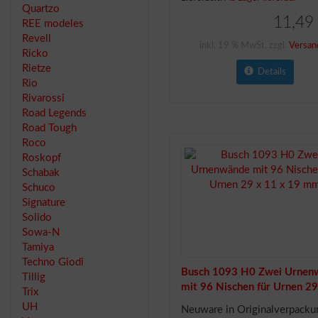
Quartzo
11,49
REE modeles
Revell
inkl. 19 % MwSt. zzgl.
Versan
Ricko
Rietze
Details
Rio
Rivarossi
Road Legends
Road Tough
Roco
Roskopf
Schabak
Schuco
Signature
Solido
Sowa-N
Tamiya
Techno Giodi
Busch 1093 H0 Zwei Urnen
Tillig
mit 96 Nischen für Urnen 29
Trix
x 19 mm
UH
Neuware in Originalverpacku