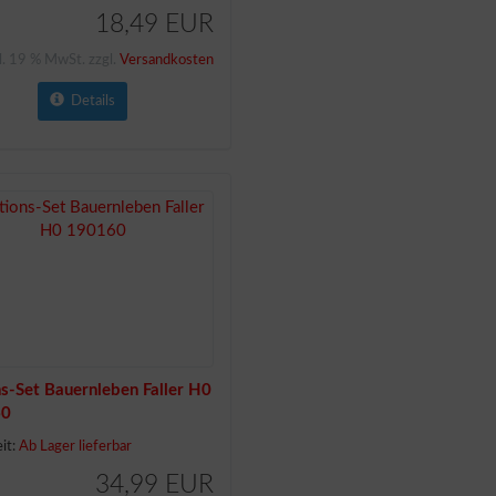
18,49 EUR
l. 19 % MwSt. zzgl.
Versandkosten
Details
s-Set Bauernleben Faller H0
60
eit:
Ab Lager lieferbar
34,99 EUR