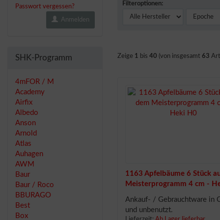
Filteroptionen:
Passwort vergessen?
Anmelden
Zeige
1
bis
40
(von insgesamt
63
Art
SHK-Programm
4mFOR / M
Academy
Airfix
Albedo
Anson
Arnold
Atlas
Auhagen
AWM
1163 Apfelbäume 6 Stück a
Baur
Meisterprogramm 4 cm - H
Baur / Roco
BBURAGO
Ankauf- / Gebrauchtware in
Best
und unbenutzt.
Box
Lieferzeit:
Ab Lager lieferbar