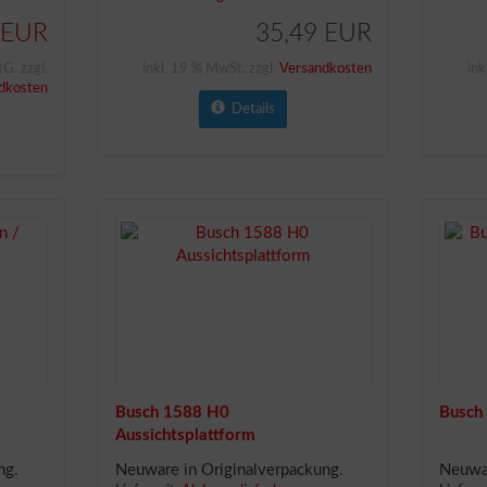
 EUR
35,49 EUR
G. zzgl.
inkl. 19 % MwSt. zzgl.
Versandkosten
ink
dkosten
Details
Busch 1588 H0
Busch
Aussichtsplattform
ng.
Neuware in Originalverpackung.
Neuwar