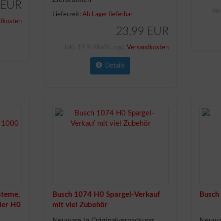
 EUR
ink
Lieferzeit:
Ab Lager lieferbar
dkosten
23,99 EUR
inkl. 19 % MwSt. zzgl.
Versandkosten
Details
steme,
Busch 1074 H0 Spargel-Verkauf
Busch
ler H0
mit viel Zubehör
Neuware in Originalverpackung.
Neuwar