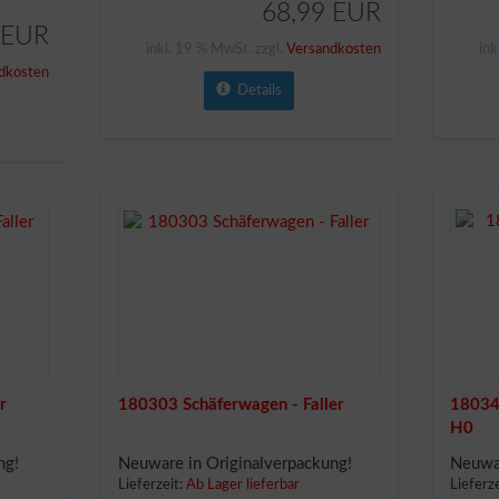
68,99 EUR
 EUR
inkl. 19 % MwSt. zzgl.
Versandkosten
ink
dkosten
Details
r
180303 Schäferwagen - Faller
18034
H0
ng!
Neuware in Originalverpackung!
Neuwar
Lieferzeit:
Ab Lager lieferbar
Lieferz