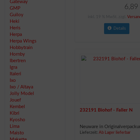
Gateway
6,89
GMP
Guiloy
inkl. 19 % MwSt. zzgl.
Versan
Heki
Heris
Details
Herpa
Herpa Wings
Hobbytrain
Hornby
Ibertren
Igra
Italeri
Ixo
Ixo / Altaya
Jolly Model
Jouef
Kembel
232191 Biohof - Faller N
Kibri
Kyosho
Lima
Neuware in Originalverpacku
Maisto
Lieferzeit:
Ab Lager lieferbar
Makette