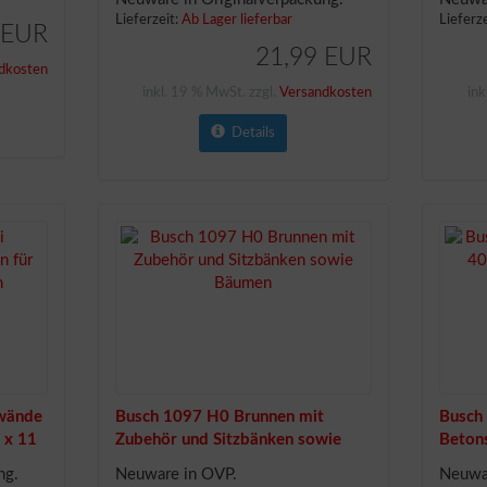
Lieferzeit:
Ab Lager lieferbar
Lieferz
 EUR
21,99 EUR
dkosten
inkl. 19 % MwSt. zzgl.
Versandkosten
ink
Details
wände
Busch 1097 H0 Brunnen mit
Busch
 x 11
Zubehör und Sitzbänken sowie
Beton
Bäumen
ng.
Neuware in OVP.
Neuwar