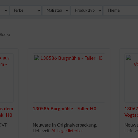
ikeln)
us dem
130586 Burgmühle - Faller H0
13067
eki H0
Vogtsb
 OVP
Neuware in Originalverpackung.
Neuwar
Lieferzeit:
Ab Lager lieferbar
Lieferz