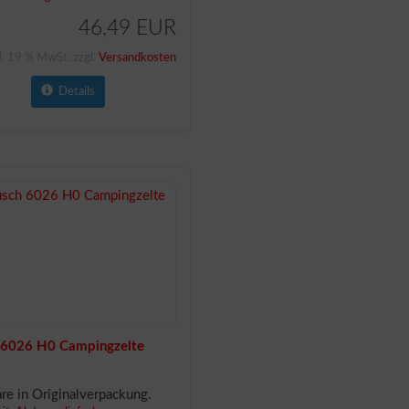
46,49 EUR
l. 19 % MwSt. zzgl.
Versandkosten
Details
 6026 H0 Campingzelte
e in Originalverpackung.