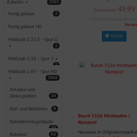
Zubehör
2321
49,99
Sonderpreis
Fertig gebaut
3
Differenzbesteuert §25 Ust
Versan
Fertig gebaut H0
Details
Maßstab 1:22,5 - Spur G
2
Maßstab 1:32 - Spur 1
1
Maßstab 1:87 - Spur H0
1866
Arkaden und
Dekorplatten
16
Auf- und Abfahrten
8
Busch 1526 Misthaufen /
Bahnbetriebsgebäude
Kompost
20
Neuware in Originalverpacku
Bahnhof
62