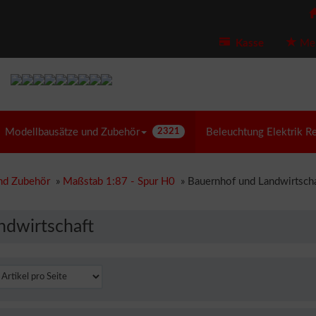
Kasse
Mer
Modellbausätze und Zubehör
2321
Beleuchtung Elektrik R
nd Zubehör
»
Maßstab 1:87 - Spur H0
»
Bauernhof und Landwirtscha
ndwirtschaft