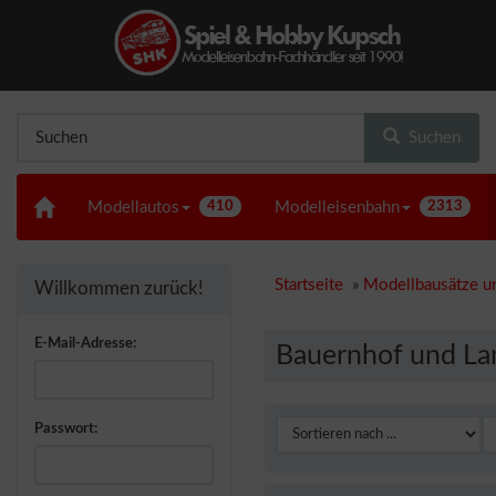
Suchen
Modellautos
410
Modelleisenbahn
2313
Startseite
»
Modellbausätze u
Willkommen zurück!
E-Mail-Adresse:
Bauernhof und La
Passwort: