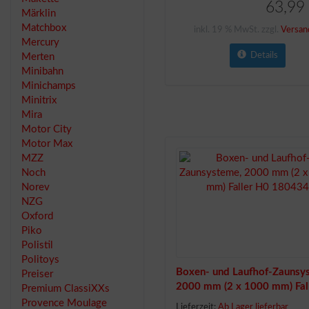
63,99
Märklin
Matchbox
inkl. 19 % MwSt. zzgl.
Versan
Mercury
Details
Merten
Minibahn
Minichamps
Minitrix
Mira
Motor City
Motor Max
MZZ
Noch
Norev
NZG
Oxford
Piko
Polistil
Politoys
Boxen- und Laufhof-Zaunsy
Preiser
2000 mm (2 x 1000 mm) Fal
Premium ClassiXXs
180434
Provence Moulage
Lieferzeit:
Ab Lager lieferbar