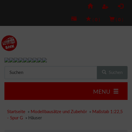
(
0
)
(
0
)
Suchen
MENU
Startseite
»
Modellbausätze und Zubehör
»
Maßstab 1:22,5
- Spur G
»
Häuser