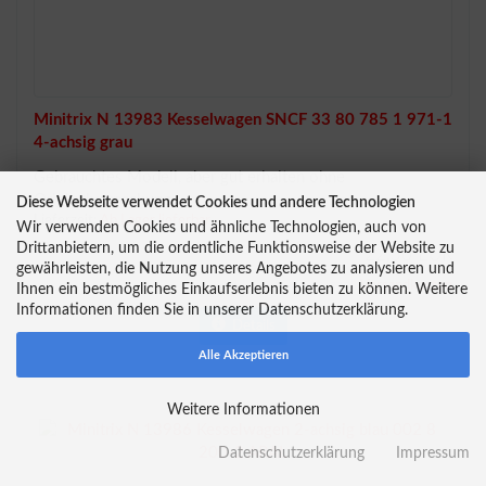
Minitrix N 13983 Kesselwagen SNCF 33 80 785 1 971-1
4-achsig grau
Gebrauchtes Modell, aber gut erhalten ohne
Originalverpackung.
Diese Webseite verwendet Cookies und andere Technologien
Lieferzeit:
Ab Lager lieferbar
Wir verwenden Cookies und ähnliche Technologien, auch von
Drittanbietern, um die ordentliche Funktionsweise der Website zu
22,50 EUR
gewährleisten, die Nutzung unseres Angebotes zu analysieren und
inkl. 19 % MwSt. zzgl.
Versandkosten
Ihnen ein bestmögliches Einkaufserlebnis bieten zu können. Weitere
Informationen finden Sie in unserer Datenschutzerklärung.
Details
Alle Akzeptieren
Weitere Informationen
Datenschutzerklärung
Impressum