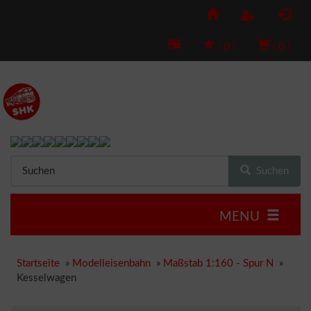
(
0
)
(
0
)
Suchen
MENU
Startseite
»
Modelleisenbahn
»
Maßstab 1:160 - Spur N
»
Kesselwagen