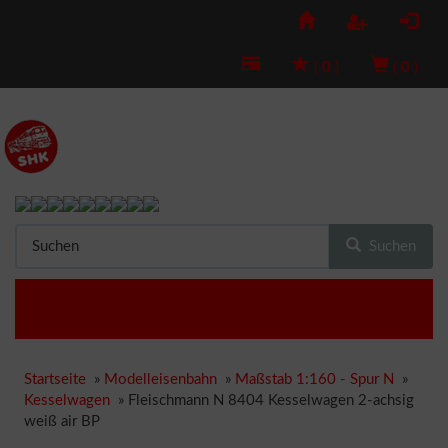
(
0
)
(
0
)
Suchen
Startseite
»
Modelleisenbahn
»
Maßstab 1:160 - Spur N
»
Kesselwagen
»
Fleischmann N 8404 Kesselwagen 2-achsig
weiß air BP