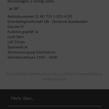
Kesselwagen, 2-achsig, weiß,
`air BP`
Betriebsnummer 21 80 735 5 023-4 [P]
Eisenbahngesellschaft DB - Deutsche Bundesbahn
Epoche IV
Funktion geprüft Ja
Licht Nein
LüP 55mm
Spurweite N
Stromversorgung Gleichstrom
Vertriebszeitraum 1987 - 2000
Diesen Artikel haben wir am 10.12.2020 in unseren Katalog
aufgenommen.
Mehr über...