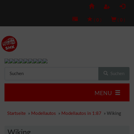
(
0
)
(
0
)
Suchen
MENU
Startseite
»
Modellautos
»
Modellautos in 1:87
»
Wiking
Wiking