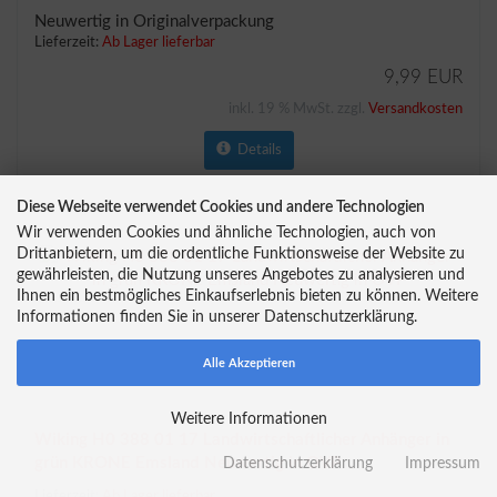
Neuwertig in Originalverpackung
Lieferzeit:
Ab Lager lieferbar
9,99 EUR
inkl. 19 % MwSt. zzgl.
Versandkosten
Details
Diese Webseite verwendet Cookies und andere Technologien
Wir verwenden Cookies und ähnliche Technologien, auch von
Drittanbietern, um die ordentliche Funktionsweise der Website zu
gewährleisten, die Nutzung unseres Angebotes zu analysieren und
Ihnen ein bestmögliches Einkaufserlebnis bieten zu können. Weitere
Informationen finden Sie in unserer Datenschutzerklärung.
Alle Akzeptieren
Weitere Informationen
Wiking H0 388 01 17 Landwirtschaftlicher Anhänger in
grün KRONE Emsland Neuwertig in OVP
Datenschutzerklärung
Impressum
Lieferzeit:
Ab Lager lieferbar