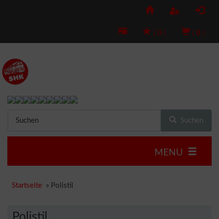
(
0
)
(
0
)
Suchen
MENU
Startseite
»
Polistil
Polistil