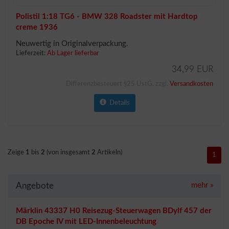
Polistil 1:18 TG6 - BMW 328 Roadster mit Hardtop
creme 1936
Neuwertig in Originalverpackung.
Lieferzeit:
Ab Lager lieferbar
34,99 EUR
Differenzbesteuert §25 UstG. zzgl.
Versandkosten
Details
Zeige
1
bis
2
(von insgesamt
2
Artikeln)
1
Angebote
mehr
»
Märklin 43337 H0 Reisezug-Steuerwagen BDylf 457 der
DB Epoche IV mit LED-Innenbeleuchtung