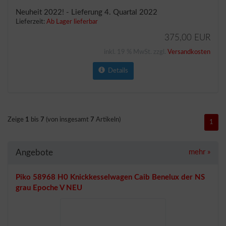
Neuheit 2022! - Lieferung 4. Quartal 2022
Lieferzeit:
Ab Lager lieferbar
375,00 EUR
inkl. 19 % MwSt. zzgl.
Versandkosten
Details
Zeige
1
bis
7
(von insgesamt
7
Artikeln)
1
Angebote
mehr
»
Piko 58968 H0 Knickkesselwagen Caib Benelux der NS
grau Epoche V NEU