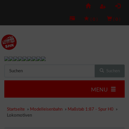
(
0
)
(
0
)
Suchen
MENU
Startseite
»
Modelleisenbahn
»
Maßstab 1:87 - Spur H0
»
Lokomotiven