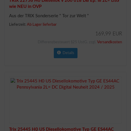
TRIX 22756 H0 Diesellok V 200 018 DB Ep. III 2L= DSS
wie NEU in OVP
Aus der TRIX Sonderserie " Tor zur Welt "
Lieferzeit:
Ab Lager lieferbar
169,99 EUR
Differenzbesteuert §25 UstG. zzgl.
Versandkosten
Details
Trix 25445 H0 US Diesellokomotive Typ GE ES44AC