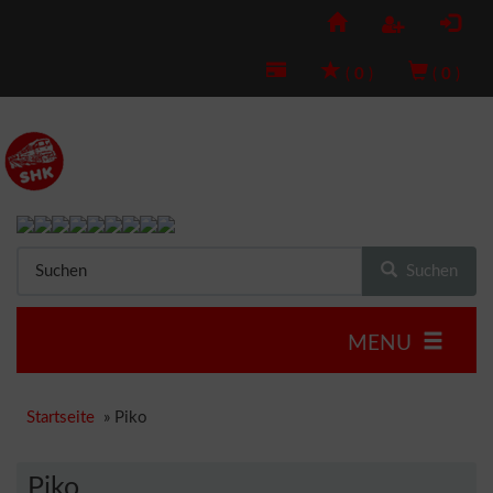
(
0
)
(
0
)
Suchen
MENU
Startseite
»
Piko
Piko