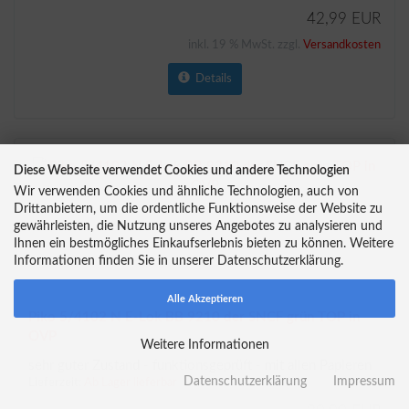
42,99 EUR
inkl. 19 % MwSt. zzgl.
Versandkosten
Details
Diese Webseite verwendet Cookies und andere Technologien
Wir verwenden Cookies und ähnliche Technologien, auch von
Drittanbietern, um die ordentliche Funktionsweise der Website zu
gewährleisten, die Nutzung unseres Angebotes zu analysieren und
Ihnen ein bestmögliches Einkaufserlebnis bieten zu können. Weitere
Informationen finden Sie in unserer Datenschutzerklärung.
Alle Akzeptieren
Piko 5/4102 N E-Lok BB 9210 der SNCF grün TOP in
OVP
Weitere Informationen
sehr guter Zustand - funktionsgeprüft - mit allen Papieren
Datenschutzerklärung
Impressum
Lieferzeit:
Ab Lager lieferbar