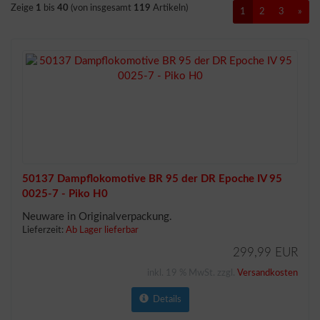
Zeige
1
bis
40
(von insgesamt
119
Artikeln)
1
2
3
»
50137 Dampflokomotive BR 95 der DR Epoche IV 95
0025-7 - Piko H0
Neuware in Originalverpackung.
Lieferzeit:
Ab Lager lieferbar
299,99 EUR
inkl. 19 % MwSt. zzgl.
Versandkosten
Details