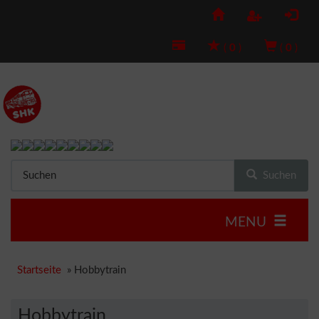
(
0
)
(
0
)
Suchen
MENU
Startseite
»
Hobbytrain
Hobbytrain