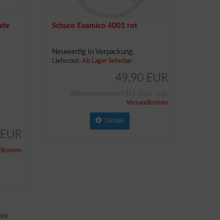
ehr
Schuco Examico 4001 rot
Neuwertig in Verpackung.
Lieferzeit:
Ab Lager lieferbar
49,90 EUR
Differenzbesteuert §25 UstG. zzgl.
Versandkosten
Details
 EUR
dkosten
ln)