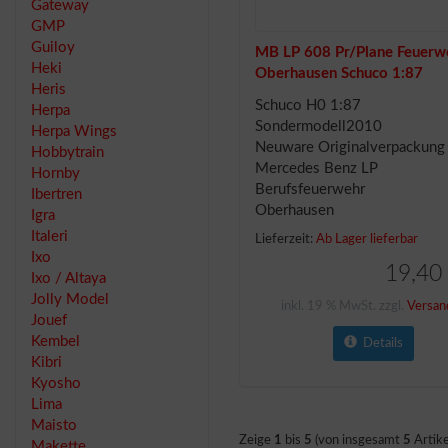
Gateway
GMP
Guiloy
MB LP 608 Pr/Plane Feuerw
Heki
Oberhausen Schuco 1:87
Heris
Schuco H0 1:87
Herpa
Sondermodell2010
Herpa Wings
Neuware Originalverpackung
Hobbytrain
Mercedes Benz LP
Hornby
Berufsfeuerwehr
Ibertren
Oberhausen
Igra
Italeri
Lieferzeit:
Ab Lager lieferbar
Ixo
19,40
Ixo / Altaya
Jolly Model
inkl. 19 % MwSt. zzgl.
Versan
Jouef
Kembel
Details
Kibri
Kyosho
Lima
Maisto
Zeige
1
bis
5
(von insgesamt
5
Artike
Makette