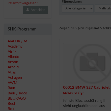
Filteroptionen:
Passwort vergessen?
Anmelden
Zeige
1
bis
5
(von insgesamt
5
Artike
SHK-Programm
4mFOR / M
Academy
Airfix
Albedo
Anson
Arnold
Atlas
Auhagen
AWM
00012 BMW 327 Cabriolet
Baur
schwarz / gr
Baur / Roco
BBURAGO
feinste Blechausführung !!
Best
sieht unglaublich edel aus
Box