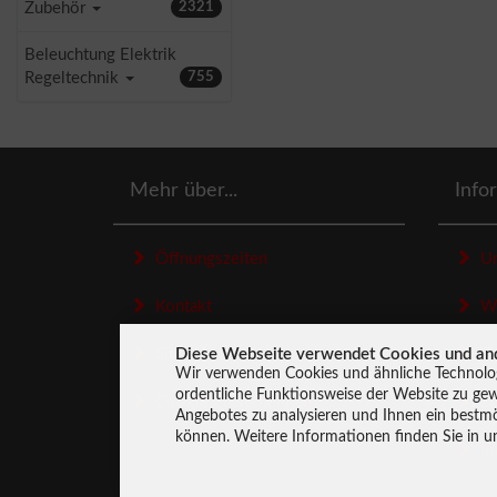
Zubehör
2321
Beleuchtung Elektrik
Regeltechnik
755
Mehr über...
Info
Öffnungszeiten
Un
Kontakt
Wid
Diese Webseite verwendet Cookies und an
Sitemap
Dat
Wir verwenden Cookies und ähnliche Technolog
ordentliche Funktionsweise der Website zu gew
Cookie Einstellungen
Zah
Angebotes zu analysieren und Ihnen ein bestmög
können. Weitere Informationen finden Sie in u
Im