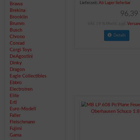
Lieferzeit:
Ab Lager lieferbar
Brawa
Brekina
96,39
Brooklin
Brumm
inkl. 19 % MwSt. zzgl.
Versan
Busch
Details
Chrono
Conrad
Corgi Toys
DeAgostini
Dinky
Dragon
Eagle Collectibles
Ebbro
Electrotren
Elite
Ertl
Euro-Modell
Faller
Fleischmann
Fujimi
Gama