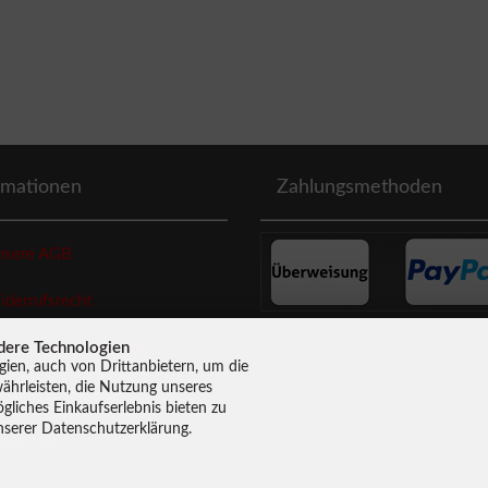
rmationen
Zahlungsmethoden
sere AGB
errufsrecht
dere Technologien
enschutzerklaerung
ien, auch von Drittanbietern, um die
ährleisten, die Nutzung unseres
lung & Versand
liches Einkaufserlebnis bieten zu
nserer Datenschutzerklärung.
pressum