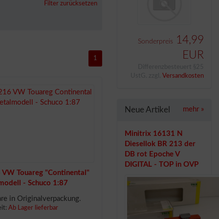
Filter zurücksetzen
14,99
Sonderpreis
EUR
1
Differenzbesteuert §25
UstG. zzgl.
Versandkosten
Neue Artikel
mehr
»
Minitrix 16131 N
Diesellok BR 213 der
DB rot Epoche V
DIGITAL - TOP in OVP
 VW Touareg "Continental"
modell - Schuco 1:87
e in Originalverpackung.
eit:
Ab Lager lieferbar