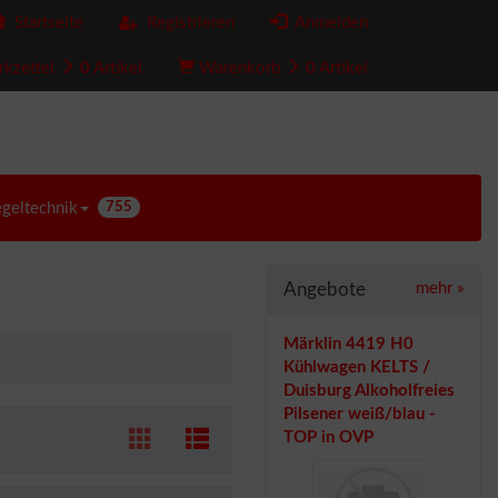
Startseite
Registrieren
Anmelden
kzettel
0
Artikel
Warenkorb
0
Artikel
egeltechnik
755
Angebote
mehr
»
Märklin 4419 H0
Kühlwagen KELTS /
Duisburg Alkoholfreies
Pilsener weiß/blau -
TOP in OVP