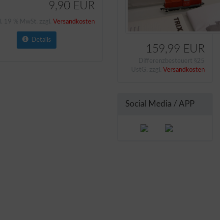
9,90 EUR
l. 19 % MwSt. zzgl.
Versandkosten
Details
159,99 EUR
Differenzbesteuert §25
UstG. zzgl.
Versandkosten
Social Media / APP