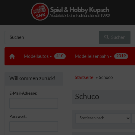
Suchen
Modellautos
410
Modelleisenbahn
2319
Startseite
»
Schuco
Willkommen zurück!
E-Mail-Adresse:
Schuco
Passwort: