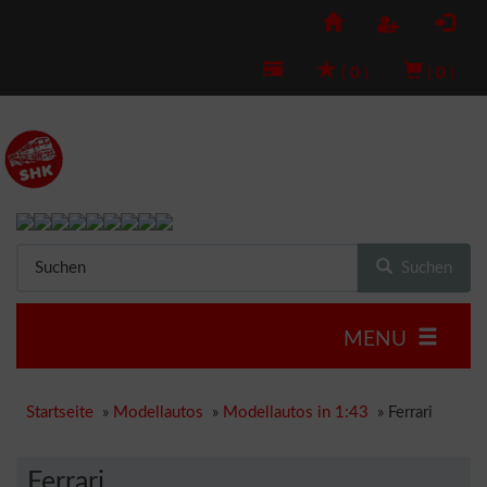
(
0
)
(
0
)
Suchen
MENU
Startseite
»
Modellautos
»
Modellautos in 1:43
»
Ferrari
Ferrari