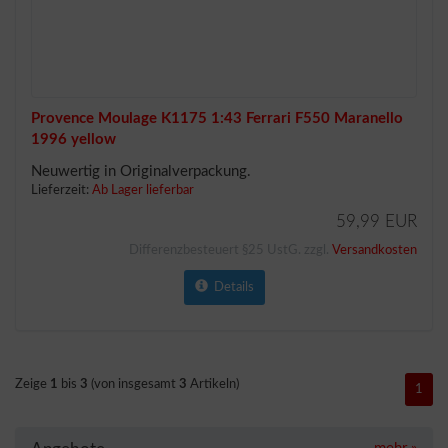
Provence Moulage K1175 1:43 Ferrari F550 Maranello
1996 yellow
Neuwertig in Originalverpackung.
Lieferzeit:
Ab Lager lieferbar
59,99 EUR
Differenzbesteuert §25 UstG. zzgl.
Versandkosten
Details
Zeige
1
bis
3
(von insgesamt
3
Artikeln)
1