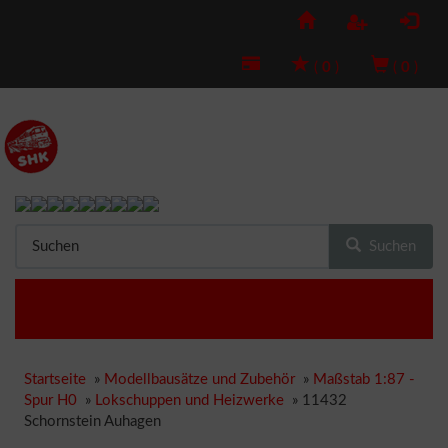
(
0
)
(
0
)
Suchen
Startseite
»
Modellbausätze und Zubehör
»
Maßstab 1:87 -
Spur H0
»
Lokschuppen und Heizwerke
»
11432
Schornstein Auhagen