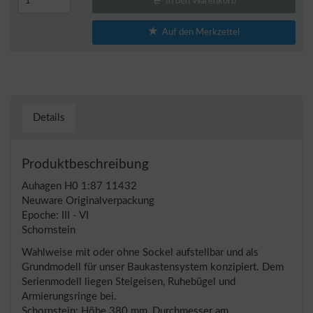
In den Warenkorb
Auf den Merkzettel
Details
Produktbeschreibung
Auhagen H0 1:87 11432
Neuware Originalverpackung
Epoche: III - VI
Schornstein
Wahlweise mit oder ohne Sockel aufstellbar und als
Grundmodell für unser Baukastensystem konzipiert. Dem
Serienmodell liegen Steigeisen, Ruhebügel und
Armierungsringe bei.
Schornstein: Höhe 380 mm, Durchmesser am