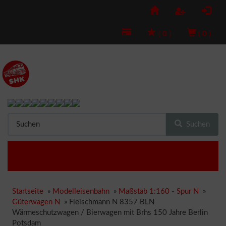
(
0
)
(
0
)
Suchen
Startseite
»
Modelleisenbahn
»
Maßstab 1:160 - Spur N
»
Güterwagen N
»
Fleischmann N 8357 BLN
Wärmeschutzwagen / Bierwagen mit Brhs 150 Jahre Berlin
Potsdam