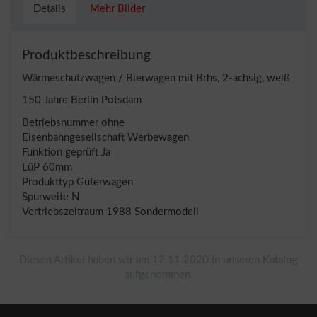
Details
Mehr Bilder
Produktbeschreibung
Wärmeschutzwagen / Bierwagen mit Brhs, 2-achsig, weiß
150 Jahre Berlin Potsdam
Betriebsnummer ohne
Eisenbahngesellschaft Werbewagen
Funktion geprüft Ja
LüP 60mm
Produkttyp Güterwagen
Spurweite N
Vertriebszeitraum 1988 Sondermodell
Diesen Artikel haben wir am 12.11.2020 in unseren Katalog
aufgenommen.