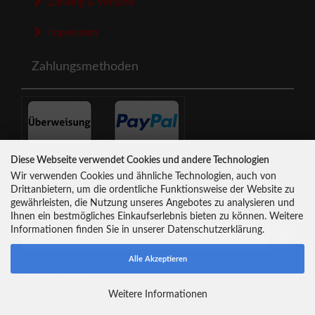
Zahlung & Versand
Impressum
Zahlungsmethoden
Diese Webseite verwendet Cookies und andere Technologien
Newsletter-Anmeldung
Wir verwenden Cookies und ähnliche Technologien, auch von
Drittanbietern, um die ordentliche Funktionsweise der Website zu
gewährleisten, die Nutzung unseres Angebotes zu analysieren und
E-Mail-Adresse:
Ihnen ein bestmögliches Einkaufserlebnis bieten zu können. Weitere
Informationen finden Sie in unserer Datenschutzerklärung.
Alle Akzeptieren
Der Newsletter kann jederzeit hier oder in Ihrem Kundenkonto
abbestellt werden.
Weitere Informationen
kupsch-germany.de © 2026 by Spiel und Hobby Kupsch