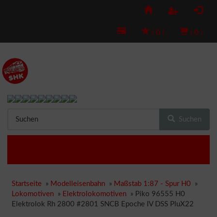
(
0
)
(
0
)
Suchen
Startseite
»
Modelleisenbahn
»
Maßstab 1:87 - Spur H0
»
Lokomotiven
»
Elektrolokomotiven
»
Piko 96555 H0
Elektrolok Rh 2800 #2801 SNCB Epoche IV DSS PluX22