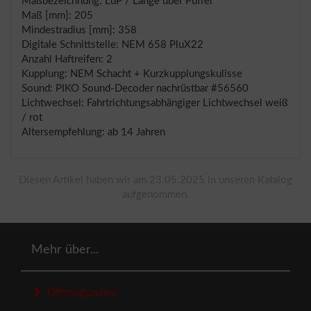
Maßbezeichnung: LüP / Länge über Puffer
Maß [mm]: 205
Mindestradius [mm]: 358
Digitale Schnittstelle: NEM 658 PluX22
Anzahl Haftreifen: 2
Kupplung: NEM Schacht + Kurzkupplungskulisse
Sound: PIKO Sound-Decoder nachrüstbar #56560
Lichtwechsel: Fahrtrichtungsabhängiger Lichtwechsel weiß
/ rot
Altersempfehlung: ab 14 Jahren
Diesen Artikel haben wir am 23.05.2025 in unseren Katalog
aufgenommen.
Mehr über...
Öffnungszeiten