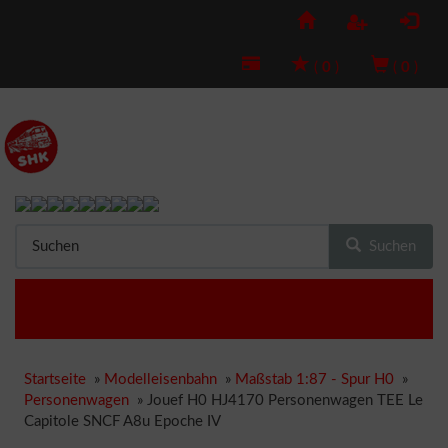
(
0
)
(
0
)
Suchen
Startseite
»
Modelleisenbahn
»
Maßstab 1:87 - Spur H0
»
Personenwagen
»
Jouef H0 HJ4170 Personenwagen TEE Le
Capitole SNCF A8u Epoche IV