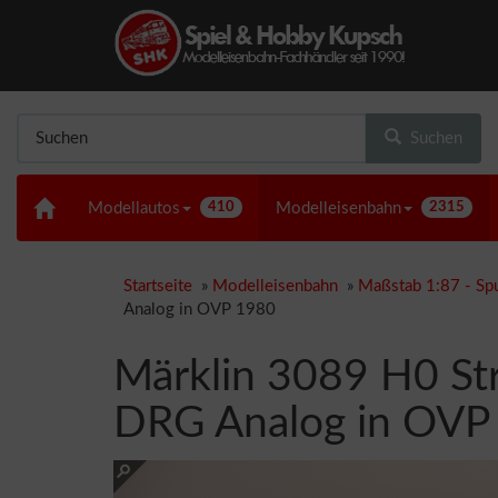
Suchen
Modellautos
410
Modelleisenbahn
2315
Startseite
»
Modelleisenbahn
»
Maßstab 1:87 - Sp
Analog in OVP 1980
Märklin 3089 H0 St
DRG Analog in OVP