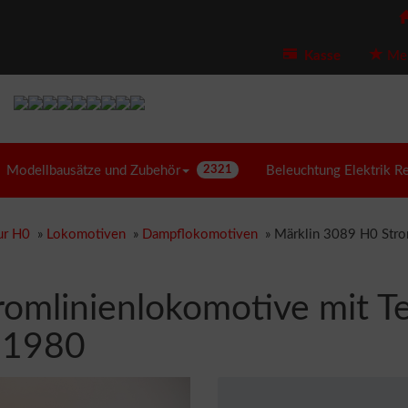
Kasse
Mer
Modellbausätze und Zubehör
2321
Beleuchtung Elektrik R
ur H0
»
Lokomotiven
»
Dampflokomotiven
»
Märklin 3089 H0 Stro
romlinienlokomotive mit T
 1980