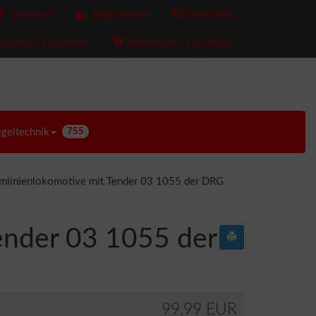
Startseite
Registrieren
Anmelden
kzettel
0
Artikel
Warenkorb
0
Artikel
egeltechnik
755
mlinienlokomotive mit Tender 03 1055 der DRG
ender 03 1055 der
99,99 EUR