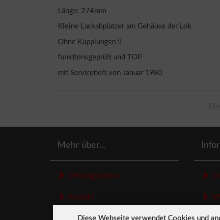
Länge: 274mm
Kleine Lackabplatzer am Gehäuse der Lok
Ohne Kupplungen !!
funktionsgeprüft und TOP
mit Serviceheft von Januar 1980
Die
Mehr über...
Info
Öffnungszeiten
Un
Kontakt
Wid
Diese Webseite verwendet Cookies und an
Sitemap
Dat