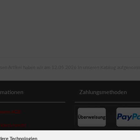
sen Artikel haben wir am 12.05.2026 in unseren Katalog aufgenom
rmationen
Zahlungsmethoden
sere AGB
errufsrecht
dere Technologien
enschutzerklaerung