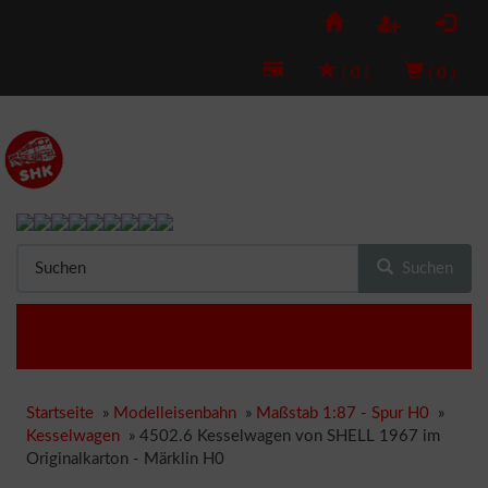
(
0
)
(
0
)
Suchen
Startseite
»
Modelleisenbahn
»
Maßstab 1:87 - Spur H0
»
Kesselwagen
»
4502.6 Kesselwagen von SHELL 1967 im
Originalkarton - Märklin H0