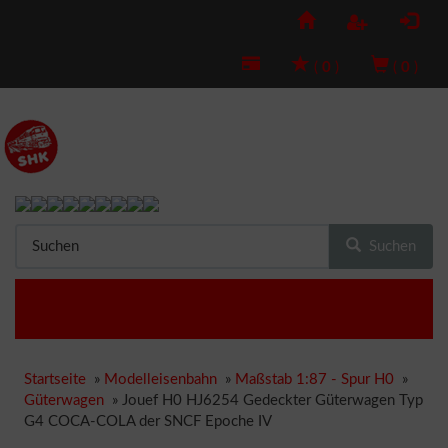
(
0
)
(
0
)
Suchen
Startseite
»
Modelleisenbahn
»
Maßstab 1:87 - Spur H0
»
Güterwagen
»
Jouef H0 HJ6254 Gedeckter Güterwagen Typ
G4 COCA-COLA der SNCF Epoche IV