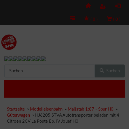
(
0
)
(
0
)
Suchen
Startseite
»
Modelleisenbahn
»
Maßstab 1:87 - Spur H0
»
Güterwagen
»
HJ6205 STVA Autotransporter beladen mit 4
Citroen 2CV La Poste Ep. IV Jouef H0