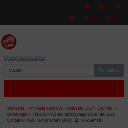
(
0
)
(
0
)
Suchen
Startseite
»
Modelleisenbahn
»
Maßstab 1:87 - Spur H0
»
Güterwagen
»
HJ6194 Containertragwagen S68 mit 2x20
Container P&O Ferrymasters SNCF Ep. IV Jouef H0