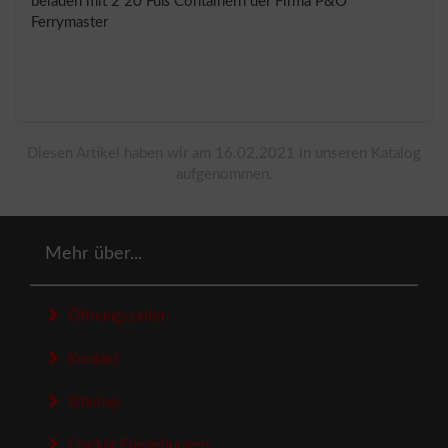
beladen mit 2 20 Fuß Containern der Firma P&O
Ferrymaster
Diesen Artikel haben wir am 16.02.2021 in unseren Katalog
aufgenommen.
Mehr über...
Öffnungszeiten
Kontakt
Sitemap
Cookie Einstellungen