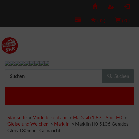
(
0
)
(
0
)
Suchen
Startseite
»
Modelleisenbahn
»
Maßstab 1:87 - Spur H0
»
Gleise und Weichen
»
Märklin
»
Märklin H0 5106 Gerades
Gleis 180mm - Gebraucht