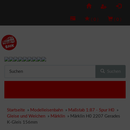
(
0
)
(
0
)
Suchen
Startseite
»
Modelleisenbahn
»
Maßstab 1:87 - Spur H0
»
Gleise und Weichen
»
Märklin
»
Märklin H0 2207 Gerades
K-Gleis 156mm