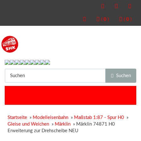
(
0
)
(
0
)
Suchen
Startseite
»
Modelleisenbahn
»
Maßstab 1:87 - Spur H0
»
Gleise und Weichen
»
Märklin
»
Märklin 74871 H0
Erweiterung zur Drehscheibe NEU