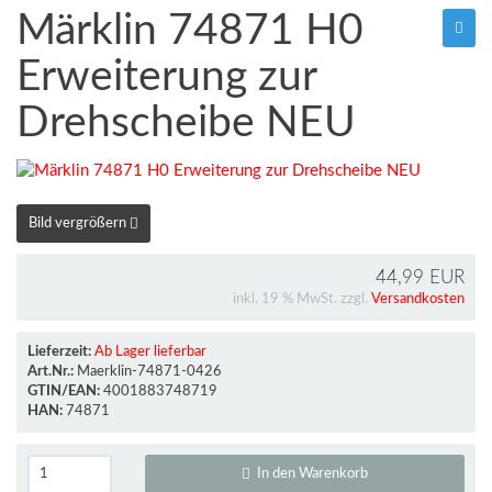
Märklin 74871 H0
Erweiterung zur
Drehscheibe NEU
Bild vergrößern
44,99 EUR
inkl. 19 % MwSt. zzgl.
Versandkosten
Lieferzeit:
Ab Lager lieferbar
Art.Nr.:
Maerklin-74871-0426
GTIN/EAN:
4001883748719
HAN:
74871
In den Warenkorb