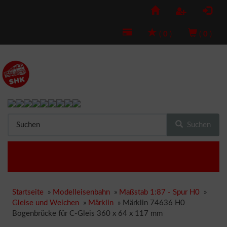
(
0
)
(
0
)
Suchen
Startseite
»
Modelleisenbahn
»
Maßstab 1:87 - Spur H0
»
Gleise und Weichen
»
Märklin
»
Märklin 74636 H0
Bogenbrücke für C-Gleis 360 x 64 x 117 mm