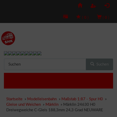
(
0
)
(
0
)
Suchen
Startseite
»
Modelleisenbahn
»
Maßstab 1:87 - Spur H0
»
Gleise und Weichen
»
Märklin
»
Märklin 24630 H0
Dreiwegweiche C-Gleis 188,3mm 24,3 Grad NEUWARE