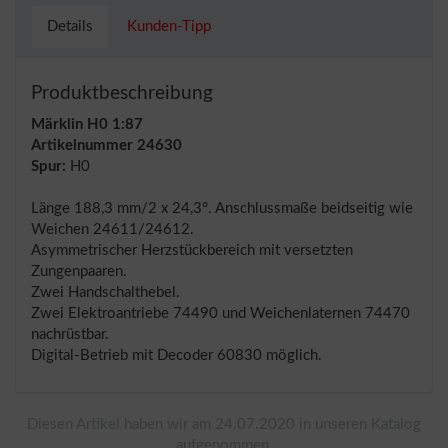
Details
Kunden-Tipp
Produktbeschreibung
Märklin H0 1:87
Artikelnummer 24630
Spur:
H0
Länge 188,3 mm/2 x 24,3°. Anschlussmaße beidseitig wie
Weichen 24611/24612.
Asymmetrischer Herzstückbereich mit versetzten
Zungenpaaren.
Zwei Handschalthebel.
Zwei Elektroantriebe 74490 und Weichenlaternen 74470
nachrüstbar.
Digital-Betrieb mit Decoder 60830 möglich.
Diesen Artikel haben wir am 24.07.2020 in unseren Katalog
aufgenommen.