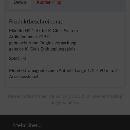
Details
Kunden-Tipp
Produktbeschreibung
Märklin H0 1:87 für K-Gleis System
Artikelnummer 2297
gebraucht ohne Originalverpackung
gerades K-Gleis Entkupplungsgleis
Spur:
H0
Mit elektromagnetischem Antrieb. Länge 1/2 = 90 mm. 2
Anschlusskabel
Diesen Artikel haben wir am 24.07.2020 in unseren Katalog
aufgenommen.
Mehr über...