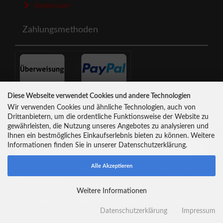
Impressum
Zahlungsmethoden
Diese Webseite verwendet Cookies und andere Technologien
Newsletter-Anmeldung
Wir verwenden Cookies und ähnliche Technologien, auch von
Drittanbietern, um die ordentliche Funktionsweise der Website zu
gewährleisten, die Nutzung unseres Angebotes zu analysieren und
E-Mail-Adresse:
Ihnen ein bestmögliches Einkaufserlebnis bieten zu können. Weitere
Informationen finden Sie in unserer Datenschutzerklärung.
Alle Akzeptieren
Der Newsletter kann jederzeit hier oder in Ihrem Kundenkonto
abbestellt werden.
Weitere Informationen
kupsch-germany.de © 2026 by Spiel und Hobby Kupsch
mod
ified eCommerce Shopsoftware © 2009-2026
Datenschutzerklärung
Impressum