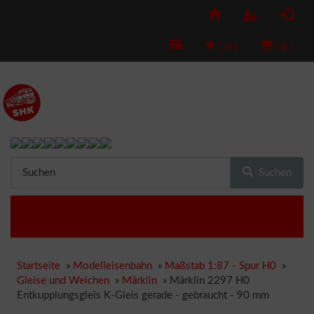
(
0
)
(
0
)
Suchen
Startseite
»
Modelleisenbahn
»
Maßstab 1:87 - Spur H0
»
Gleise und Weichen
»
Märklin
»
Märklin 2297 H0
Entkupplungsgleis K-Gleis gerade - gebraucht - 90 mm