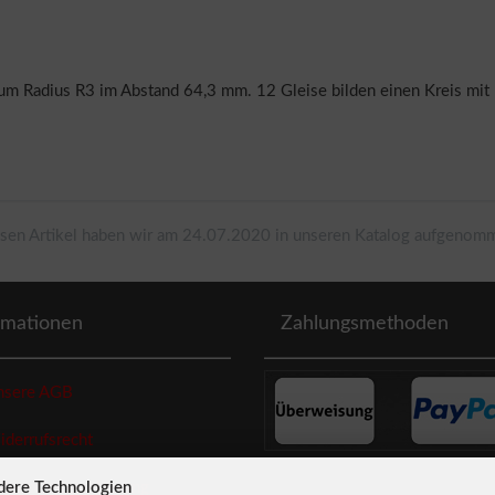
zum Radius R3 im Abstand 64,3 mm. 12 Gleise bilden einen Kreis m
sen Artikel haben wir am 24.07.2020 in unseren Katalog aufgenom
rmationen
Zahlungsmethoden
sere AGB
errufsrecht
dere Technologien
enschutzerklaerung