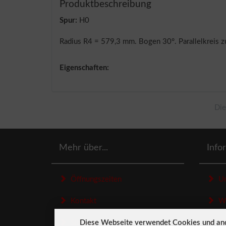
Produktbeschreibung
Spur:
H0
Radius R4 = 579,3 mm. Bogen 30°. Parallelkreis 
Eigenschaften:
Die
Mehr über...
Info
Öffnungszeiten
Un
Kontakt
Wid
Diese Webseite verwendet Cookies und an
Sitemap
Dat