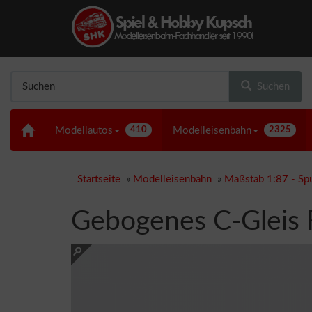
Suchen
Modellautos
410
Modelleisenbahn
2325
Startseite
»
Modelleisenbahn
»
Maßstab 1:87 - Sp
Gebogenes C-Gleis