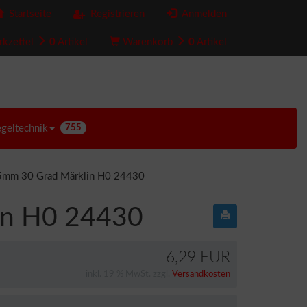
Startseite
Registrieren
Anmelden
kzettel
0
Artikel
Warenkorb
0
Artikel
egeltechnik
755
5mm 30 Grad Märklin H0 24430
in H0 24430
6,29 EUR
inkl. 19 % MwSt. zzgl.
Versandkosten