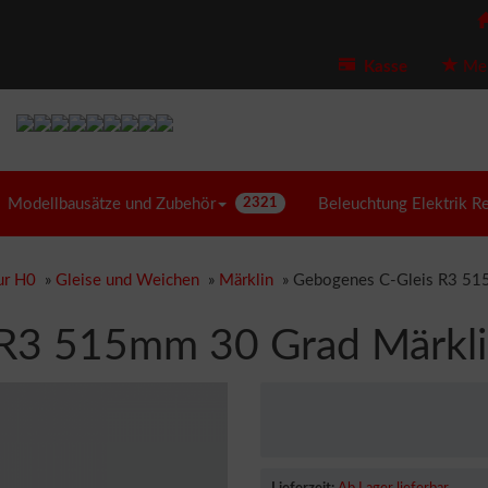
Kasse
Mer
Modellbausätze und Zubehör
2321
Beleuchtung Elektrik R
ur H0
»
Gleise und Weichen
»
Märklin
»
Gebogenes C-Gleis R3 51
 R3 515mm 30 Grad Märkl