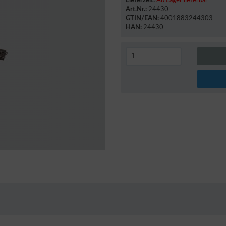
Lieferzeit:
Ab Lager lieferbar
Art.Nr.:
24430
GTIN/EAN:
4001883244303
HAN:
24430