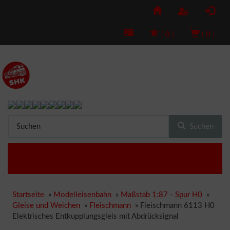
(
0
)
(
0
)
Suchen
Startseite
»
Modelleisenbahn
»
Maßstab 1:87 - Spur H0
»
Gleise und Weichen
»
Fleischmann
»
Fleischmann 6113 H0
Elektrisches Entkupplungsgleis mit Abdrücksignal