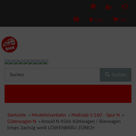
(
0
)
(
0
)
Suchen
Startseite
»
Modelleisenbahn
»
Maßstab 1:160 - Spur N
»
Güterwagen N
»
Arnold N 4566 Kühlwagen / Bierwagen
Ichqrs 2achsig weiß LÖWENBRÄU ZÜRICH