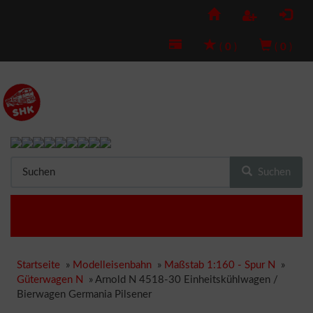
(
0
)
(
0
)
Suchen
Startseite
»
Modelleisenbahn
»
Maßstab 1:160 - Spur N
»
Güterwagen N
»
Arnold N 4518-30 Einheitskühlwagen /
Bierwagen Germania Pilsener