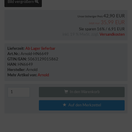
Bild vergrößern
42,90 EUR
Unser bisheriger Preis
35,99 EUR
Jetzt nur
Sie sparen 16% / 6,91 EUR
inkl. 19 % MwSt. zzgl.
Versandkosten
Lieferzeit:
Ab Lager lieferbar
Art.Nr.:
Arnold-HN6649
GTIN/EAN:
5063129015862
HAN:
HN6649
Hersteller:
Arnold
Mehr Artikel von:
Arnold
In den Warenkorb
Auf den Merkzettel