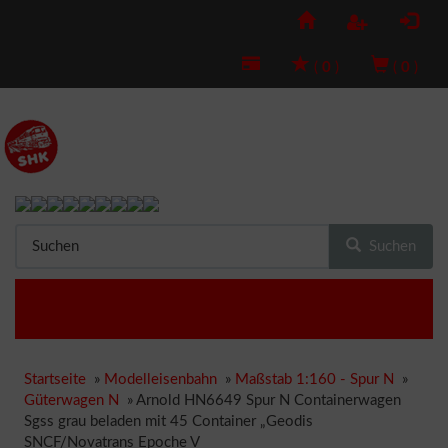
(
0
)
(
0
)
Suchen
Startseite
»
Modelleisenbahn
»
Maßstab 1:160 - Spur N
»
Güterwagen N
»
Arnold HN6649 Spur N Containerwagen
Sgss grau beladen mit 45 Container „Geodis
SNCF/Novatrans Epoche V