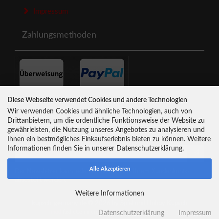
Impressum
Zahlungsmethoden
Diese Webseite verwendet Cookies und andere Technologien
Newsletter-Anmeldung
Wir verwenden Cookies und ähnliche Technologien, auch von
Drittanbietern, um die ordentliche Funktionsweise der Website zu
gewährleisten, die Nutzung unseres Angebotes zu analysieren und
E-Mail-Adresse:
Ihnen ein bestmögliches Einkaufserlebnis bieten zu können. Weitere
Informationen finden Sie in unserer Datenschutzerklärung.
Alle Akzeptieren
Der Newsletter kann jederzeit hier oder in Ihrem Kundenkonto
abbestellt werden.
Weitere Informationen
kupsch-germany.de © 2026 by Spiel und Hobby Kupsch
mod
ified eCommerce Shopsoftware © 2009-2026
Datenschutzerklärung
Impressum