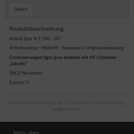
Details
Produktbeschreibung
Arnold Spur N 1:160 - DC
Artikelnummer: HN6649 - Neuware in Originalverpackung
Containerwagen Sgss grau beladen mit 45' Container
„Geodis"
SNCF/Novatrans
Epoche: V
Diesen Artikel haben wir am 10.02.2025 in unseren Katalog
aufgenommen.
Mehr über...