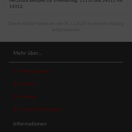
Herzstück.Beispiel zur Erweiterung: 11150 und 14311 mit
14312.
Diesen Artikel haben wir am 08.12.2020 in unseren Katalog
aufgenommen.
Mehr über...
Öffnungszeiten
Kontakt
Sitemap
Cookie Einstellungen
Informationen