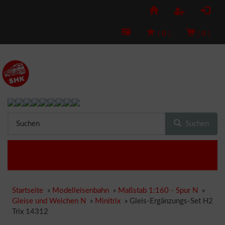
(
0
)
(
0
)
Suchen
Startseite
»
Modelleisenbahn
»
Maßstab 1:160 - Spur N
»
Gleise und Weichen N
»
Minitrix
»
Gleis-Ergänzungs-Set H2
Trix 14312