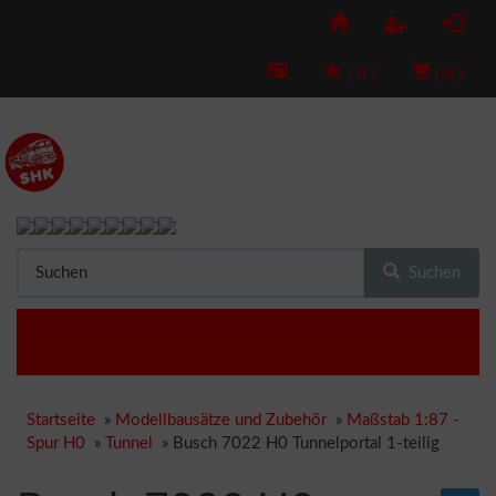
(
0
)
(
0
)
Suchen
Startseite
»
Modellbausätze und Zubehör
»
Maßstab 1:87 -
Spur H0
»
Tunnel
»
Busch 7022 H0 Tunnelportal 1-teilig