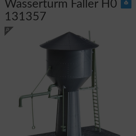
Wasserturm Faller H0
131357