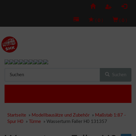
(
0
)
(
0
)
Suchen
Startseite
»
Modellbausätze und Zubehör
»
Maßstab 1:87 -
Spur H0
»
Türme
»
Wasserturm Faller H0 131357