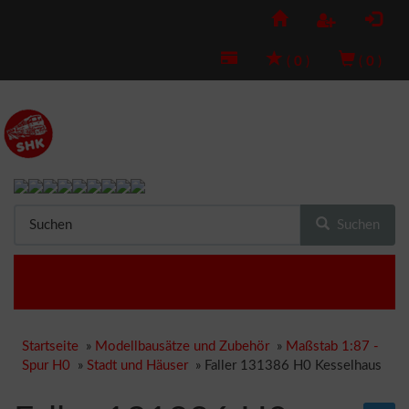
(
0
)
(
0
)
Suchen
Startseite
»
Modellbausätze und Zubehör
»
Maßstab 1:87 -
Spur H0
»
Stadt und Häuser
»
Faller 131386 H0 Kesselhaus