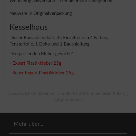
Werkseitig ausverkauft - hier die letzte Gelegenheit
Neuware in Originalverpackung
Kesselhaus
Dieser Bausatz enthält: 35 Einzelteile in 4 Farben,
Fensterfolie, 1 Deko und 1 Bauanleitung.
Den passenden Kleber gesucht?
-
Expert Plastikkleber 25g
-
Super Expert Plastikkleber 25g
Diesen Artikel haben wir am 08.12.2020 in unseren Katalog
aufgenommen.
Mehr über...