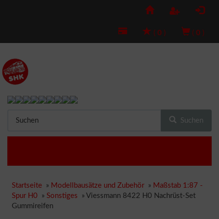
(
0
)
(
0
)
Suchen
Startseite
»
Modellbausätze und Zubehör
»
Maßstab 1:87 -
Spur H0
»
Sonstiges
»
Viessmann 8422 H0 Nachrüst-Set
Gummireifen