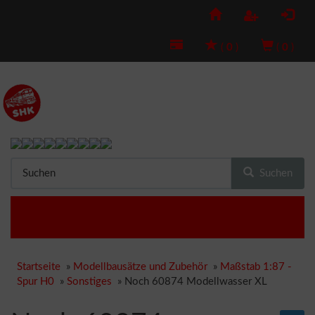
(
0
)
(
0
)
Suchen
Startseite
»
Modellbausätze und Zubehör
»
Maßstab 1:87 -
Spur H0
»
Sonstiges
»
Noch 60874 Modellwasser XL