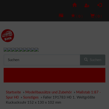
(
0
)
(
0
)
Suchen
Startseite
»
Modellbausätze und Zubehör
»
Maßstab 1:87 -
Spur H0
»
Sonstiges
»
Faller 191783 H0 1. Weltgrößte
Kuckucksuhr 152 x 130 x 102 mm