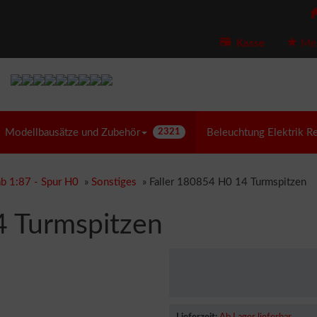
Kasse
Mer
Modellbausätze und Zubehör
2321
Beleuchtung Elektrik R
b 1:87 - Spur H0
»
Sonstiges
»
Faller 180854 H0 14 Turmspitzen
4 Turmspitzen