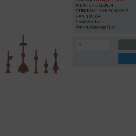
Lieferzeit:
Ab Lager lieferbar
Art.Nr.:
SHK-180854
GTIN/EAN:
4104090808549
HAN:
180854
Hersteller:
Faller
Mehr Artikel von:
Faller