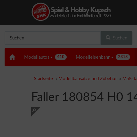
Suchen
Modellautos
410
Modelleisenbahn
2313
Startseite
»
Modellbausätze und Zubehör
»
Maßsta
Faller 180854 H0 1