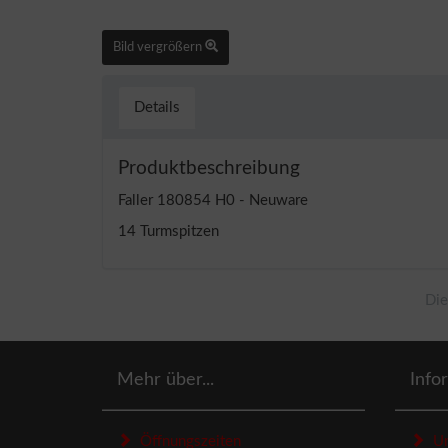
Bild vergrößern
Details
Produktbeschreibung
Faller 180854 H0 - Neuware
14 Turmspitzen
Die
Mehr über...
Info
Öffnungszeiten
Un