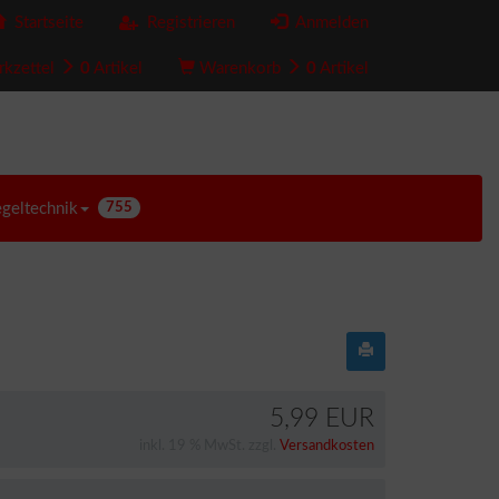
Startseite
Registrieren
Anmelden
kzettel
0
Artikel
Warenkorb
0
Artikel
egeltechnik
755
5,99 EUR
inkl. 19 % MwSt. zzgl.
Versandkosten