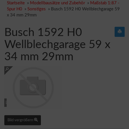
Startseite
»
Modellbausätze und Zubehör
»
Maßstab 1:87 -
Spur H0
»
Sonstiges
»
Busch 1592 H0 Wellblechgarage 59
x 34 mm 29mm
Busch 1592 H0
Wellblechgarage 59 x
34 mm 29mm
Loading...
Bild vergrößern