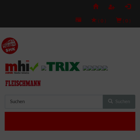
(
0
)
(
0
)
Suchen