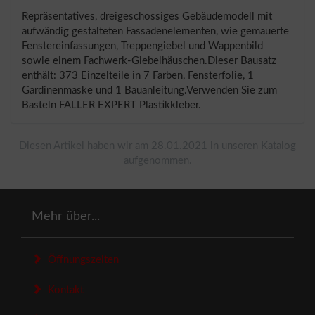
Repräsentatives, dreigeschossiges Gebäudemodell mit
aufwändig gestalteten Fassadenelementen, wie gemauerte
Fenstereinfassungen, Treppengiebel und Wappenbild
sowie einem Fachwerk-Giebelhäuschen.Dieser Bausatz
enthält: 373 Einzelteile in 7 Farben, Fensterfolie, 1
Gardinenmaske und 1 Bauanleitung.Verwenden Sie zum
Basteln FALLER EXPERT Plastikkleber.
Diesen Artikel haben wir am 28.01.2021 in unseren Katalog
aufgenommen.
Mehr über...
Öffnungszeiten
Kontakt