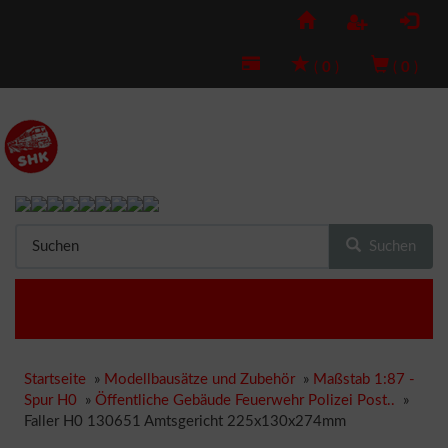
(
0
)
(
0
)
Suchen
Startseite
»
Modellbausätze und Zubehör
»
Maßstab 1:87 -
Spur H0
»
Öffentliche Gebäude Feuerwehr Polizei Post..
»
Faller H0 130651 Amtsgericht 225x130x274mm